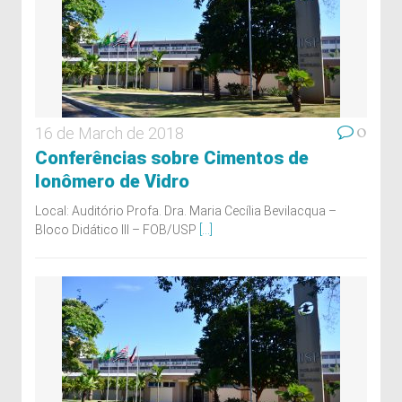
0
16 de March de 2018
Conferências sobre Cimentos de
Ionômero de Vidro
Local: Auditório Profa. Dra. Maria Cecília Bevilacqua –
Bloco Didático III – FOB/USP
[...]