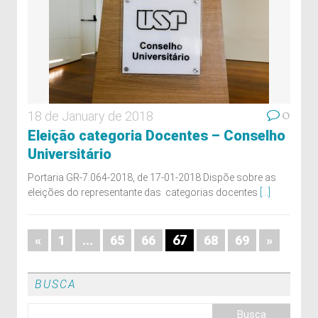
0
18 de January de 2018
Eleição categoria Docentes – Conselho
Universitário
Portaria GR-7.064-2018, de 17-01-2018 Dispõe sobre as
eleições do representante das categorias docentes
[...]
…
67
«
1
65
66
68
69
»
BUSCA