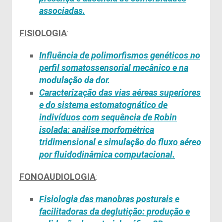
associadas.
FISIOLOGIA
:
Influência de polimorfismos genéticos no
perfil
somatossensorial
mecânico e na
modulação da
dor.
Caracterização das vias aéreas superiores
e do sistema
estomatognático
de
indivíduos com sequência de Robin
isolada: análise
morfométrica
tridimensional e simulação do fluxo aéreo
por fluidodinâmica computacional.
FONOAUDIOLOGIA
:
Fisiologia das manobras posturais e
facilitadoras da deglutição: produção e