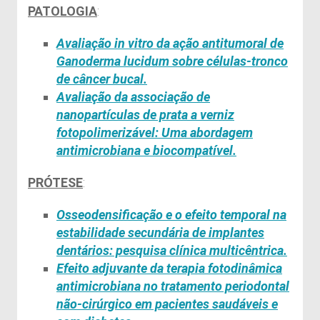
PATOLOGIA
:
Avaliação
in vitro
da ação antitumoral de
Ganoderma
lucidum
sobre células-tronco
de câncer bucal.
Avaliação da associação de
nanopartículas de prata a verniz
fotopolimerizável: Uma abordagem
antimicrobiana e biocompatível.
PRÓTESE
:
Osseodensificação
e o efeito temporal na
estabilidade secundária de implantes
dentários: pesquisa clínica
multicêntrica.
Efeito adjuvante da terapia fotodinâmica
antimicrobiana no tratamento periodontal
não-cirúrgico em pacientes saudáveis e