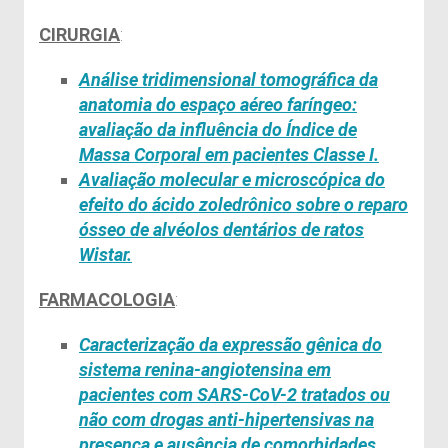
CIRURGIA
:
Análise tridimensional tomográfica da
anatomia do espaço aéreo faríngeo:
avaliação da influência do Índice de
Massa Corporal em pacientes Classe
I.
Avaliação molecular e microscópica do
efeito do ácido
zoledrônico
sobre o reparo
ósseo de alvéolos dentários de ratos
Wistar.
FARMACOLOGIA
:
Caracterização da expressão gênica do
sistema renina-angiotensina em
pacientes com SARS-CoV-2 tratados ou
não com drogas anti-hipertensivas na
presença e ausência de
comorbidades