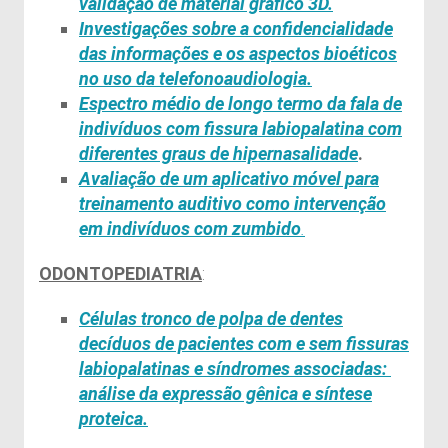
validação de material gráfico
3D.
Inves
tigações sobre a confidencialidade
das informações e os aspectos
bioéticos
no uso da
telefonoaudiologia.
Espectro médio de longo termo da fala de
indivíduos com fissura labiopalatina com
diferentes graus de hipernasalidade
.
Avaliação de um aplicativo móvel para
treinamento auditivo como intervenção
em indivíduos com zumbido
.
ODONTOPEDIATRIA
:
Células tronco de polpa de dentes
decíduos de pacientes com e sem fissuras
labiopalatinas
e síndromes associadas:
análise da expressão gênica e síntese
proteica.