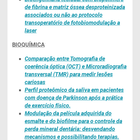
de fibrina e matriz óssea
desproteinizada
associados ou não ao protocolo
transoperatório de
fotobiomodulação
a
laser
BIOQUÍMICA
:
Comparação entre Tomografia de
coerência óptica (OCT) e Microradiografia
transversal (TMR) para medir lesões
cariosas
Perfil
proteômico
da saliva em pacientes
com doença de Parkinson após a prática
de exercício físico.
Modulação da película adquirida do
esmalte e do biofilme para o controle da
perda mineral dentária: desvendando
mecanismos e possibilitando terapias.