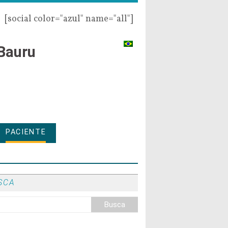
[social color="azul" name="all"]
Bauru
PACIENTE
SCA