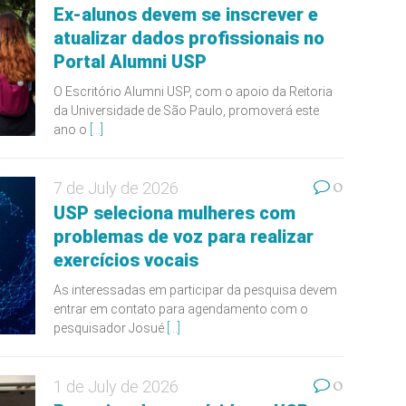
Ex-alunos devem se inscrever e
atualizar dados profissionais no
Portal Alumni USP
O Escritório Alumni USP, com o apoio da Reitoria
da Universidade de São Paulo, promoverá este
ano o
[...]
0
7 de July de 2026
USP seleciona mulheres com
problemas de voz para realizar
exercícios vocais
As interessadas em participar da pesquisa devem
entrar em contato para agendamento com o
pesquisador Josué
[...]
0
1 de July de 2026