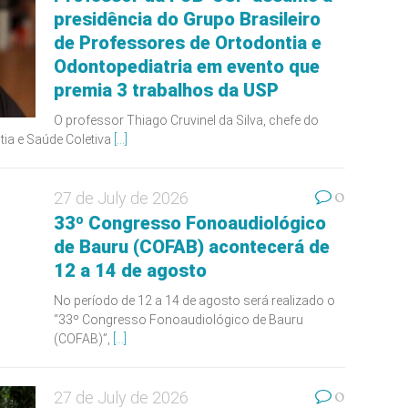
presidência do Grupo Brasileiro
de Professores de Ortodontia e
Odontopediatria em evento que
premia 3 trabalhos da USP
O professor Thiago Cruvinel da Silva, chefe do
ia e Saúde Coletiva
[...]
0
27 de July de 2026
33º Congresso Fonoaudiológico
de Bauru (COFAB) acontecerá de
12 a 14 de agosto
No período de 12 a 14 de agosto será realizado o
“33º Congresso Fonoaudiológico de Bauru
(COFAB)”,
[...]
0
27 de July de 2026