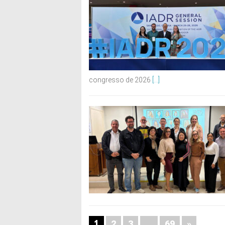
congresso de 2026
[...]
1
…
2
3
69
»