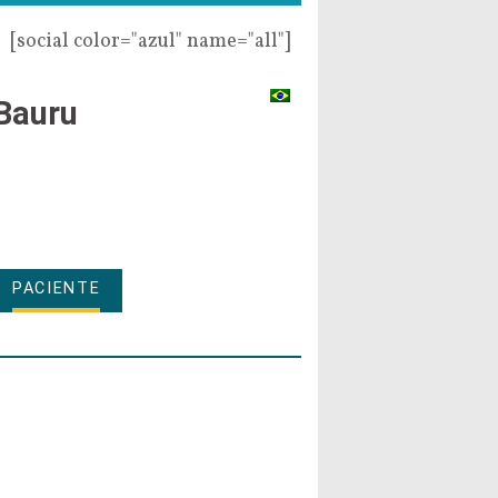
[social color="azul" name="all"]
Bauru
PACIENTE