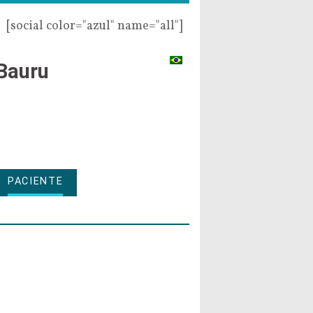
[social color="azul" name="all"]
Bauru
PACIENTE