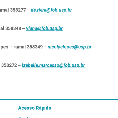
ramal 358277 –
de.riera@fob.usp.br
mal 358348 –
viana@fob.usp.br
opes – ramal 358349 –
nicolyelopes@usp.br
l 358272 –
izabelle.marcasso@fob.usp.br
Acesso Rápido