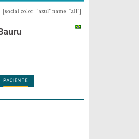
[social color="azul" name="all"]
Bauru
PACIENTE