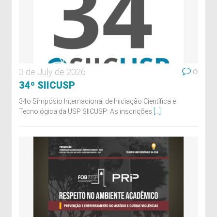
0
3 de July de 2026
34º SIICUSP
34o Simpósio Internacional de Iniciação Científica e
Tecnológica da USP SIICUSP: As inscrições
[...]