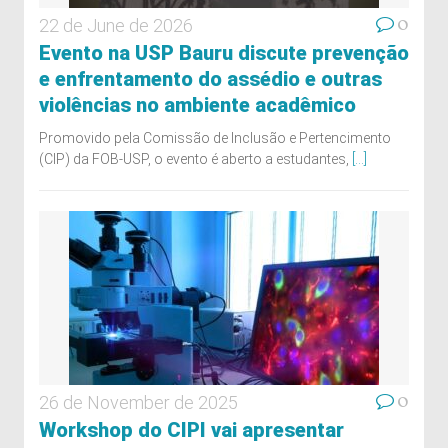
0
22 de June de 2026
Evento na USP Bauru discute prevenção
e enfrentamento do assédio e outras
violências no ambiente acadêmico
Promovido pela Comissão de Inclusão e Pertencimento
(CIP) da FOB-USP, o evento é aberto a estudantes,
[...]
0
26 de November de 2025
Workshop do CIPI vai apresentar