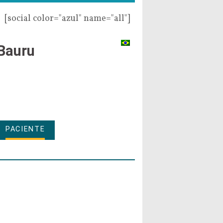
[social color="azul" name="all"]
Bauru
PACIENTE