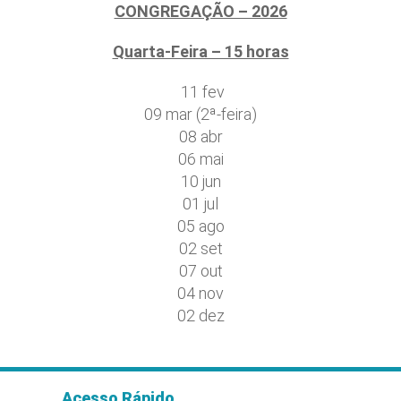
CONGREGAÇÃO – 2026
Quarta-Feira – 15 horas
11 fev
09 mar (2ª-feira)
08 abr
06 mai
10 jun
01 jul
05 ago
02 set
07 out
04 nov
02 dez
Acesso Rápido