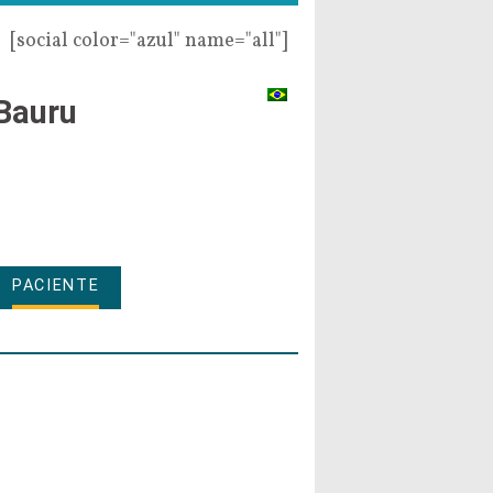
[social color="azul" name="all"]
Bauru
PACIENTE