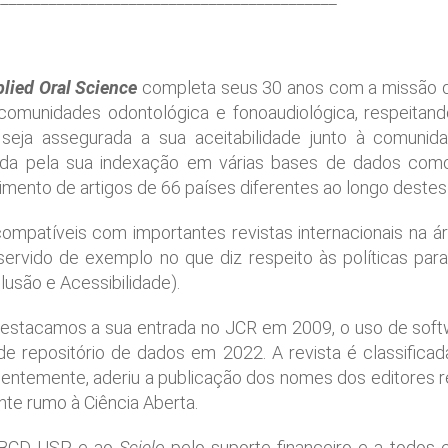
plied Oral Science
completa seus 30 anos com a missão de
comunidades odontológica e fonoaudiológica, respeitand
 seja assegurada a sua aceitabilidade junto à comunid
rada pela sua indexação em várias bases de dados co
imento de artigos de 66 países diferentes ao longo destes
ompatíveis com importantes revistas internacionais na á
servido de exemplo no que diz respeito às políticas par
lusão e Acessibilidade).
destacamos a sua entrada no JCR em 2009, o uso de soft
 de repositório de dados em 2022. A revista é classific
ecentemente, aderiu a publicação dos nomes dos editores r
te rumo à Ciência Aberta.
 ABCD USP e ao
Scielo
pelo suporte financeiro e a todos 