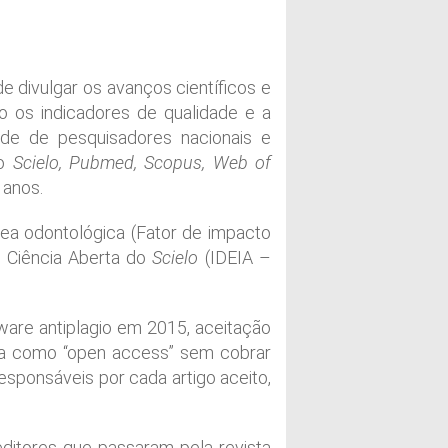
 divulgar os avanços científicos e
o os indicadores de qualidade e a
ade de pesquisadores nacionais e
mo
Scielo, Pubmed, Scopus, Web of
 anos.
rea odontológica (Fator de impacto
a Ciência Aberta do
Scielo
(IDEIA –
ware antiplagio em 2015, aceitação
ada como “open access” sem cobrar
esponsáveis por cada artigo aceito,
editores que passaram pela revista