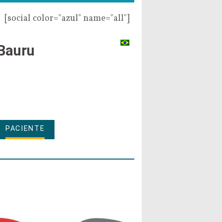
[social color="azul" name="all"]
Bauru
PACIENTE