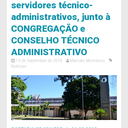
servidores técnico-
administrativos, junto à
CONGREGAÇÃO e
CONSELHO TÉCNICO
ADMINISTRATIVO
13 de September de 2018
Marcelo Momesso
Notícias