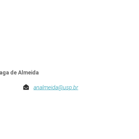
raga de Almeida
analmeida@usp.br