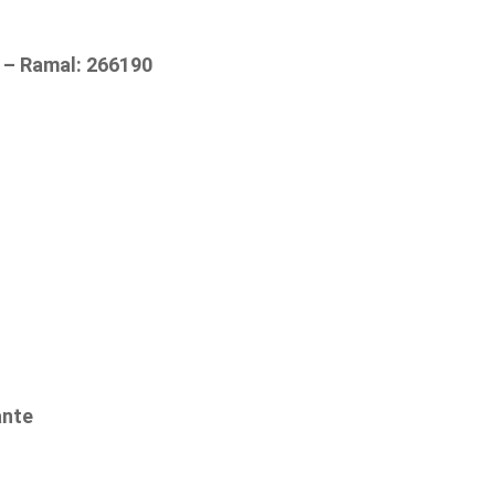
o – Ramal: 266190
ante