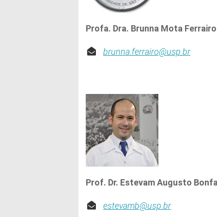
Profa. Dra. Brunna Mota Ferrair
brunna.ferrairo@usp.br
Prof. Dr. Estevam Augusto Bonf
estevamb@usp.br