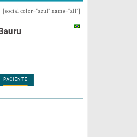
[social color="azul" name="all"]
Bauru
PACIENTE