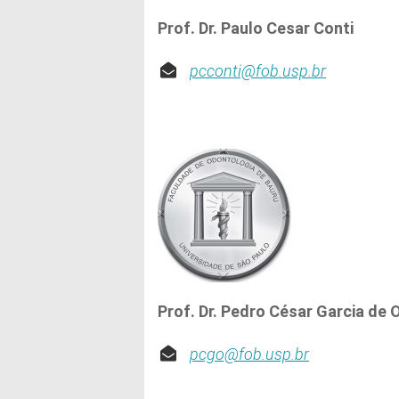
Prof. Dr. Paulo Cesar Conti
pcconti@fob.usp.br
Prof. Dr. Pedro César Garcia de O
pcgo@fob.usp.br