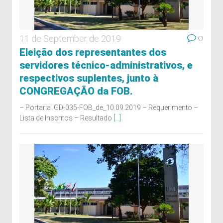
0
11 de September de 2019
Eleição dos representantes dos
servidores técnico-administrativos, e
respectivos suplentes, junto à
CONGREGAÇÃO da FOB.
– Portaria GD-035-FOB_de_10.09.2019 – Requerimento –
Lista de Inscritos – Resultado
[...]