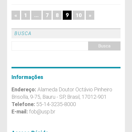
…
9
«
1
7
8
10
»
BUSCA
Informações
Endereço:
Alameda Doutor Octávio Pinheiro
Brisolla, 9-75, Bauru - SP, Brasil, 17012-901
Telefone:
55-14-3235-8000
E-mail:
fob@usp.br