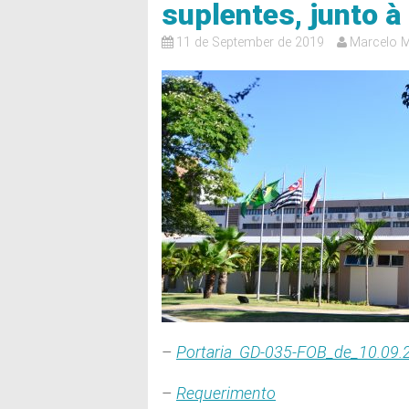
suplentes, junto
11 de September de 2019
Marcelo
–
Portaria GD-035-FOB_de_10.09.
–
Requerimento