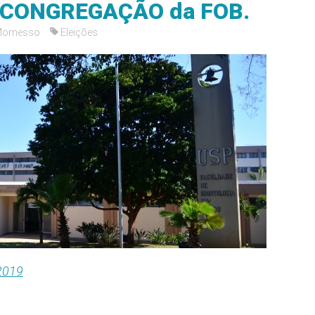
 à CONGREGAÇÃO da FOB.
 Momesso
Eleições
2019