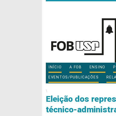
INÍCIO
A FOB
ENSINO
P
EVENTOS/PUBLICAÇÕES
REL
\
Eleição dos repre
técnico-administra