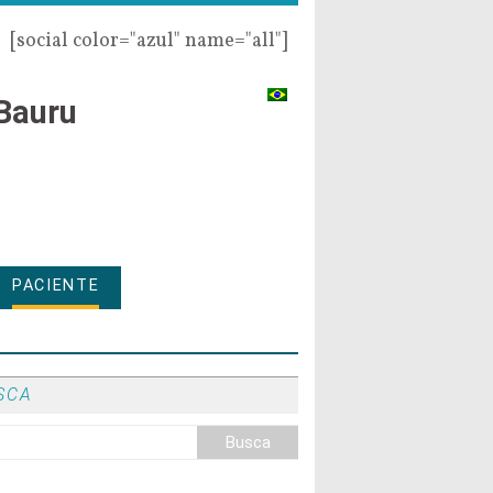
[social color="azul" name="all"]
Bauru
PACIENTE
SCA