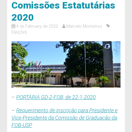
Comissões Estatutárias
2020
4 de February de 2020
Marcelo Momesso
Eleições
–
PORTARIA GD-2-FOB, de 22-1-2020
–
Requerimento de inscrição para Presidente e
Vice-Presidente da Comissão de Graduação da
FOB-USP