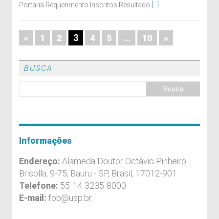
Portaria Requerimento Inscritos Resultado
[...]
3
…
«
1
2
4
5
10
»
BUSCA
Informações
Endereço:
Alameda Doutor Octávio Pinheiro
Brisolla, 9-75, Bauru - SP, Brasil, 17012-901
Telefone:
55-14-3235-8000
E-mail:
fob@usp.br