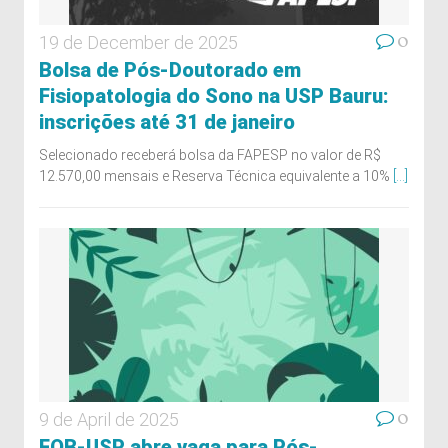
0
19 de December de 2025
Bolsa de Pós-Doutorado em
Fisiopatologia do Sono na USP Bauru:
inscrições até 31 de janeiro
Selecionado receberá bolsa da FAPESP no valor de R$
12.570,00 mensais e Reserva Técnica equivalente a 10%
[...]
0
9 de April de 2025
FOB-USP abre vaga para Pós-