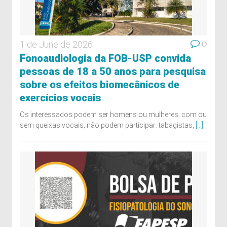
0
1 de June de 2026
Fonoaudiologia da FOB-USP convida
pessoas de 18 a 50 anos para pesquisa
sobre os efeitos biomecânicos de
exercícios vocais
Os interessados podem ser homens ou mulheres, com ou
sem queixas vocais; não podem participar: tabagistas,
[...]