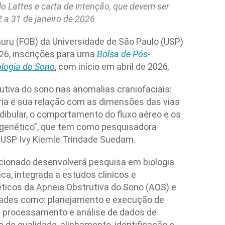
lo Lattes e carta de intenção, que devem ser
2 a 31 de janeiro de 2026
uru (FOB) da Universidade de São Paulo (USP)
026, inscrições para uma
Bolsa de Pós-
logia do Sono
, com início em abril de 2026.
rutiva do sono nas anomalias craniofaciais:
ria e sua relação com as dimensões das vias
ibular, o comportamento do fluxo aéreo e os
e genético”, que tem como pesquisadora
-USP Ivy Kiemle Trindade Suedam.
cionado desenvolverá pesquisa em biologia
ca, integrada a estudos clínicos e
ticos da Apneia Obstrutiva do Sono (AOS) e
dades como: planejamento e execução de
r; processamento e análise de dados de
de qualidade, alinhamento, identificação e