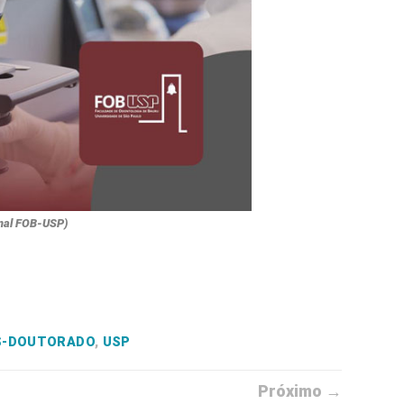
onal FOB-USP)
S-DOUTORADO
,
USP
Próximo →