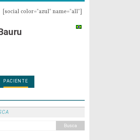
[social color="azul" name="all"]
Bauru
PACIENTE
SCA