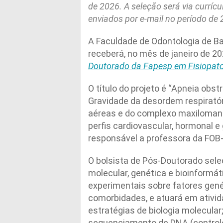
de 2026. A seleção será via currícu
enviados por e-mail no período de 
A Faculdade de Odontologia de Ba
receberá, no mês de janeiro de 2
Doutorado da Fapesp em Fisiopato
O título do projeto é “Apneia obst
Gravidade da desordem respirató
aéreas e do complexo maxilomand
perfis cardiovascular, hormonal 
responsável a professora da FOB
O bolsista de Pós-Doutorado sele
molecular, genética e bioinformáti
experimentais sobre fatores gené
comorbidades, e atuará em ativi
estratégias de biologia molecula
sequenciamento de DNA (controle 