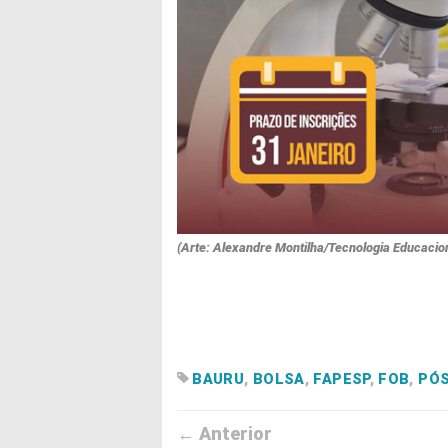
(Arte: Alexandre Montilha/Tecnologia Educaci
BAURU
,
BOLSA
,
FAPESP
,
FOB
,
PÓ
← Anterior