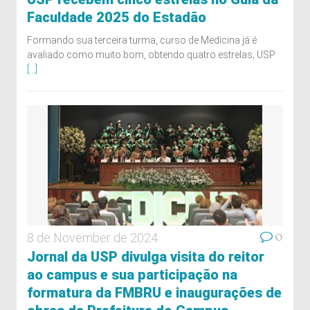
Faculdade 2025 do Estadão
Formando sua terceira turma, curso de Medicina já é
avaliado como muito bom, obtendo quatro estrelas; USP
[...]
0
8 de November de 2024
Jornal da USP divulga visita do reitor
ao campus e sua participação na
formatura da FMBRU e inaugurações de