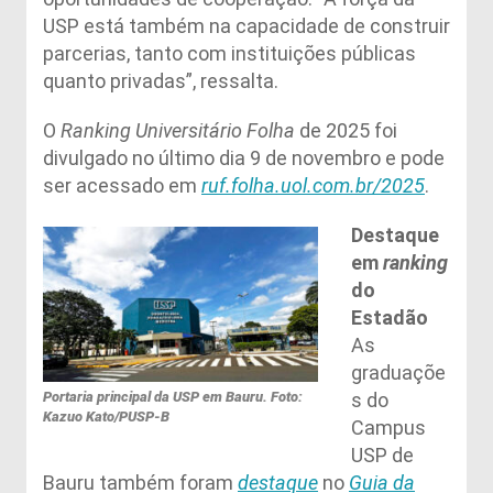
USP está também na capacidade de construir
parcerias, tanto com instituições públicas
quanto privadas”, ressalta.
O
Ranking Universitário Folha
de 2025 foi
divulgado no último dia 9 de novembro e pode
ser acessado em
ruf.folha.uol.com.br/2025
.
Destaque
em
ranking
do
Estadão
As
graduaçõe
Portaria principal da USP em Bauru. Foto:
s do
Kazuo Kato/PUSP-B
Campus
USP de
Bauru também foram
destaque
no
Guia da