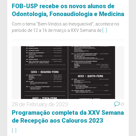
FOB-USP recebe os novos alunos de
Odontologia, Fonoaudiologia e Medicina
Com o tema “Bem-Vindos ao Inesquecível”, acontece no
período de 12 a 16 de março a XXV Semana de
[...]
0
28 de February de 2023
Programação completa da XXV Semana
de Recepção aos Calouros 2023
[...]