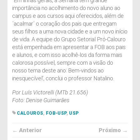
“Em linhas gerais, a Semana tem grande
importância no acolhimento do novo aluno ao
campus e aos cursos aqui oferecidos, além de
´acalmar´ o coração dos pais que entregam
seus filhos a uma nova cidade e a um novo início
de vida. A equipe do Grupo Setorial Pró-Calouro
está empenhada em apresentar a FOB aos pais
e alunos, e com isso acolhê-los da forma mais
calorosa possível, sempre com a visão do
nosso tema deste ano: Bem-vindos ao
inesquecível’, conclui o professor Natalino.
Por Luís Victorelli (MTb 21.656)
Foto: Denise Guimarães
CALOUROS
,
FOB-USP
,
USP
← Anterior
Próximo →