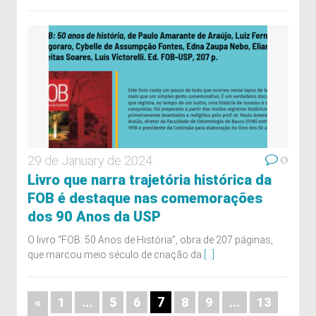
0
29 de January de 2024
Livro que narra trajetória histórica da
FOB é destaque nas comemorações
dos 90 Anos da USP
O livro “FOB: 50 Anos de História”, obra de 207 páginas,
que marcou meio século de criação da
[...]
…
7
…
«
1
5
6
8
9
13