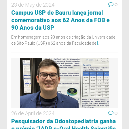
0
23 de May de 2024
Campus USP de Bauru lança jornal
comemorativo aos 62 Anos da FOB e
90 Anos da USP
Em homenagem aos 90 anos de criação da Universidade
de São Paulo (USP) e 62 anos da Faculdade de
[...]
0
26 de April de 2024
Pesquisador da Odontopediatria ganha
o prêmio “IADR e-Oral Health Scientific