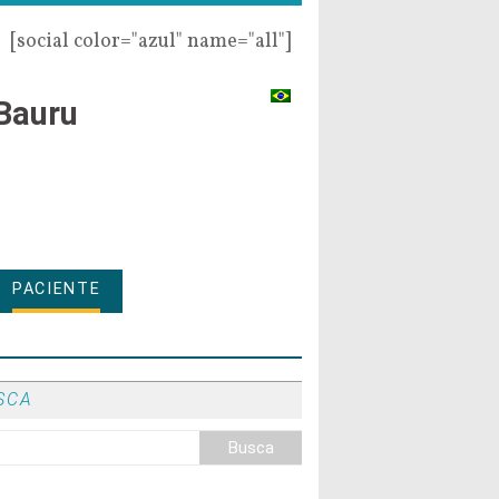
[social color="azul" name="all"]
Bauru
PACIENTE
SCA