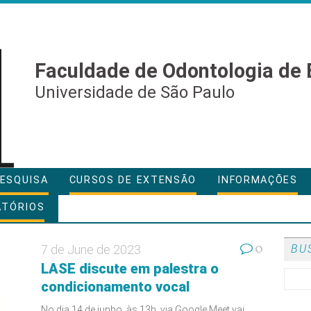
Faculdade de Odontologia de 
Universidade de São Paulo
ESQUISA
CURSOS DE EXTENSÃO
INFORMAÇÕES
ATÓRIOS
0
7 de June de 2023
BU
LASE discute em palestra o
condicionamento vocal
No dia 14 de junho, às 13h, via Google Meet vai