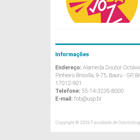
Informações
Endereço:
Alameda Doutor Octávi
Pinheiro Brisolla, 9-75, Bauru - SP, Br
17012-901
Telefone:
55-14-3235-8000
E-mail:
fob@usp.br
Copyright © 2026 Faculdade de Odontologi