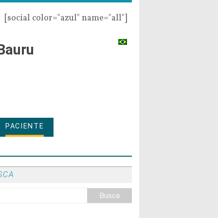
[social color="azul" name="all"]
Bauru
PACIENTE
SCA