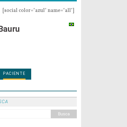
[social color="azul" name="all"]
Bauru
PACIENTE
SCA