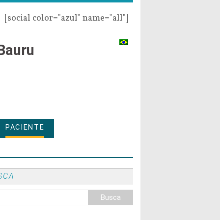
[social color="azul" name="all"]
Bauru
PACIENTE
SCA