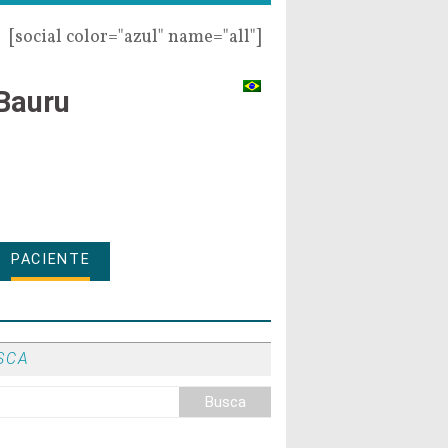
[social color="azul" name="all"]
Bauru
PACIENTE
SCA