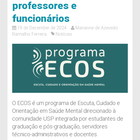
professores e
funcionários
19 de December de 2024
Marianne de Azevedo
Ramalho Ferreira
Notícias
O ECOS é um programa de Escuta, Cuidado e
Orientação em Saúde Mental direcionado à
comunidade USP integrada por estudantes de
graduação e pós-graduação, servidores
técnico-administrativos e docentes.