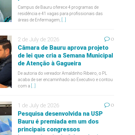
Campus de Bauru oferece 4 programas de
residência e 41 vagas para profissionais das
áreas de Enfermagem,
[...]
0
2 de July de 2026
Câmara de Bauru aprova projeto
de lei que cria a Semana Municipal
de Atenção à Gagueira
De autoria do vereador Arnaldinho Ribeiro, o PL
acaba de ser encaminhado ao Executivo e contou
com a
[...]
0
1 de July de 2026
Pesquisa desenvolvida na USP
Bauru é premiada em um dos
principais congressos