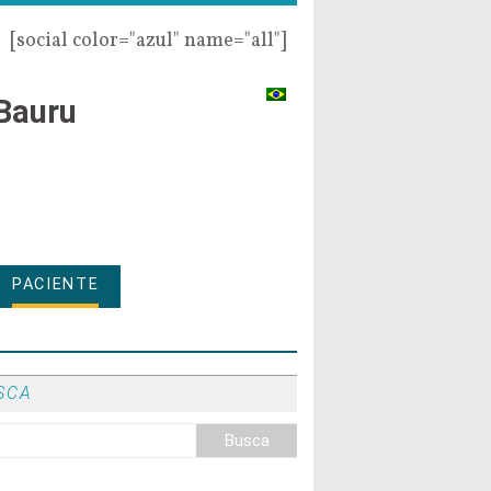
[social color="azul" name="all"]
Bauru
PACIENTE
SCA