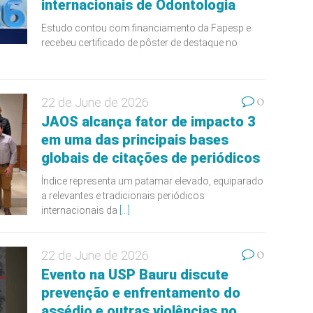
internacionais de Odontologia
Estudo contou com financiamento da Fapesp e
recebeu certificado de pôster de destaque no
0
22 de June de 2026
JAOS alcança fator de impacto 3
em uma das principais bases
globais de citações de periódicos
Índice representa um patamar elevado, equiparado
a relevantes e tradicionais periódicos
internacionais da
[...]
0
22 de June de 2026
Evento na USP Bauru discute
prevenção e enfrentamento do
assédio e outras violências no