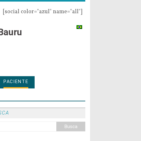
[social color="azul" name="all"]
Bauru
PACIENTE
SCA