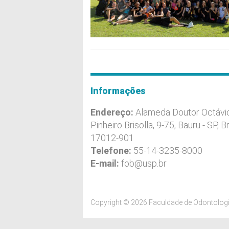
Informações
Endereço:
Alameda Doutor Octávi
Pinheiro Brisolla, 9-75, Bauru - SP, Br
17012-901
Telefone:
55-14-3235-8000
E-mail:
fob@usp.br
Copyright © 2026 Faculdade de Odontologi