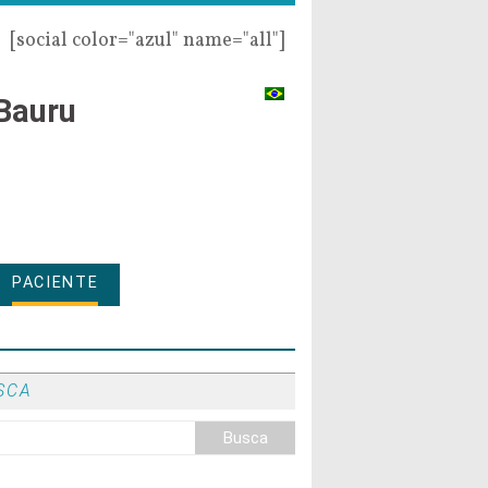
[social color="azul" name="all"]
Bauru
PACIENTE
SCA