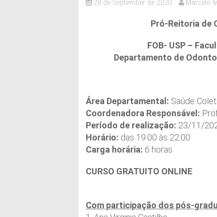
28 de September de 2020
Marcelo
Pró-Reitoria de 
FOB- USP – Facul
Departamento de Odontop
Área Departamental:
Saúde Colet
Coordenadora Responsável:
Prof
Período de realização:
23/11/202
Horário:
das 19:00 às 22:00
Carga horária:
6 horas
CURSO GRATUITO ONLINE
Com participação dos pós-grad