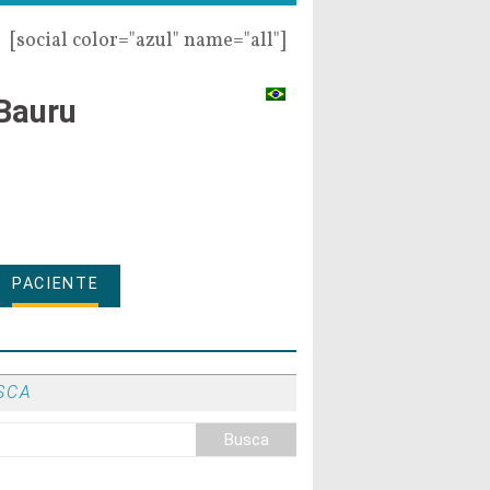
[social color="azul" name="all"]
Bauru
PACIENTE
SCA