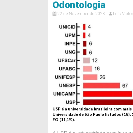
Odontologia
22 de November de 2023
Luís Victor
USP é a universidade brasileira com mais
Universidade de São Paulo listados (18), 
FO (11,1%).