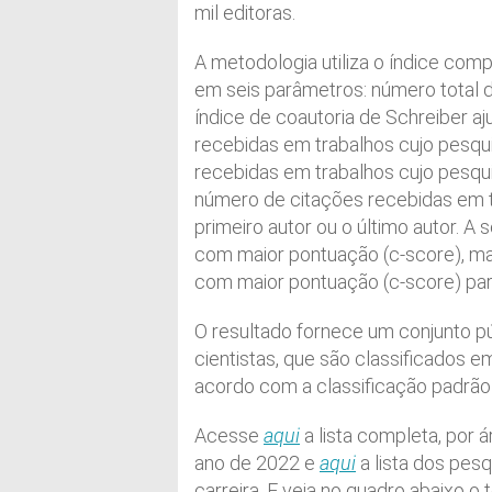
mil editoras.
A metodologia utiliza o índice com
em seis parâmetros: número total d
índice de coautoria de Schreiber a
recebidas em trabalhos cujo pesqu
recebidas em trabalhos cujo pesquis
número de citações recebidas em tr
primeiro autor ou o último autor. A s
com maior pontuação (c-score), mai
com maior pontuação (c-score) pa
O resultado fornece um conjunto p
cientistas, que são classificados
acordo com a classificação padrão
Acesse
aqui
a lista completa, por 
ano de 2022 e
aqui
a lista dos pes
carreira. E veja no quadro abaixo o 