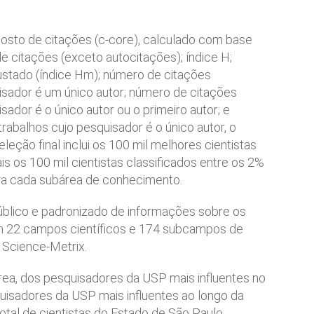
posto de citações (c-core), calculado com base
e citações (exceto autocitações); índice H;
justado (índice Hm); número de citações
isador é um único autor; número de citações
ador é o único autor ou o primeiro autor; e
abalhos cujo pesquisador é o único autor, o
eleção final inclui os 100 mil melhores cientistas
s os 100 mil cientistas classificados entre os 2%
ra cada subárea de conhecimento.
úblico e padronizado de informações sobre os
 em 22 campos científicos e 174 subcampos de
 Science-Metrix.
área, dos pesquisadores da USP mais influentes no
quisadores da USP mais influentes ao longo da
total de cientistas do Estado de São Paulo,