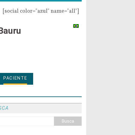
[social color="azul" name="all"]
Bauru
PACIENTE
SCA