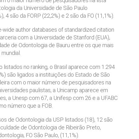
com o maior número de pesquisadores na lista
tologia da Universidade de São Paulo
%), 4 são da FORP (22,2%) e 2 são da FO (11,1%).
-wide author databases of standardized citation
 parceria com a Universidade de Stanford (EUA),
ade de Odontologia de Bauru entre os que mais
 mundial.
o listados no ranking, o Brasil aparece com 1.294
%) são ligados a instituições do Estado de São
ileira com o maior número de pesquisadores na
universidades paulistas, a Unicamp aparece em
es, a Unesp com 67, a Unifesp com 26 e a UFABC
mo número que a FOB.
os de Odontologia da USP listados (18), 12 são
culdade de Odontologia de Ribeirão Preto,
ontologia, FO São Paulo, (11,1%).