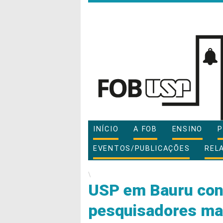
INÍCIO
A FOB
ENSINO
P
EVENTOS/PUBLICAÇÕES
REL
\
USP em Bauru conc
pesquisadores mai