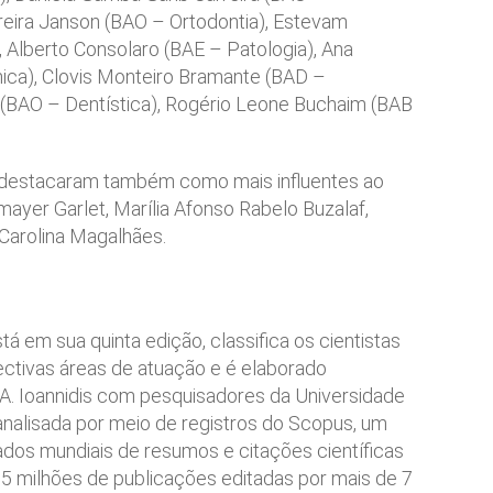
reira Janson (BAO – Ortodontia), Estevam
 Alberto Consolaro (BAE – Patologia), Ana
ica), Clovis Monteiro Bramante (BAD –
s (BAO – Dentística), Rogério Leone Buchaim (BAB
e destacaram também como mais influentes ao
ayer Garlet, Marília Afonso Rabelo Buzalaf,
Carolina Magalhães.
stá em sua quinta edição, classifica os cientistas
ectivas áreas de atuação e é elaborado
 A. Ioannidis com pesquisadores da Universidade
analisada por meio de registros do Scopus, um
dos mundiais de resumos e citações científicas
85 milhões de publicações editadas por mais de 7