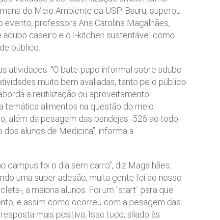
mana do Meio Ambiente da USP-Bauru, superou
o evento, professora Ana Carolina Magalhães,
 adubo caseiro e o I-kitchen sustentável como
de público.
s atividades. “O bate-papo informal sobre adubo
atividades muito bem avaliadas, tanto pelo público
 aborda a reutilização ou aproveitamento
sa temática alimentos na questão do meio
o, além da pesagem das bandejas -526 ao todo-
o dos alunos de Medicina”, informa a
no campus foi o dia sem carro”, diz Magalhães.
endo uma super adesão, muita gente foi ao nosso
leta-, a maioria alunos. Foi um ´start´ para que
ento, e assim como ocorreu com a pesagem das
esposta mais positiva. Isso tudo, aliado às