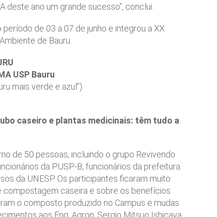
SMA deste ano um grande sucesso”, conclui.
 período de 03 a 07 de junho e integrou a XX
Ambiente de Bauru.
URU
SMA USP Bauru
ru mais verde e azul”)
ubo caseiro e plantas medicinais: têm tudo a
rno de 50 pessoas, incluindo o grupo Revivendo
uncionários da PUSP-B, funcionários da prefeitura
rsos da UNESP. Os participantes ficaram muito
e compostagem caseira e sobre os benefícios
nharam o composto produzido no Campus e mudas
ecimentos aos Eng. Agron. Sergio Mitsuo Ishicava