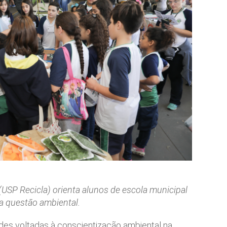
(USP Recicla) orienta alunos de escola municipal
a questão ambiental.
des voltadas à conscientização ambiental na