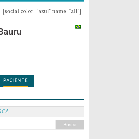
[social color="azul" name="all"]
Bauru
PACIENTE
SCA