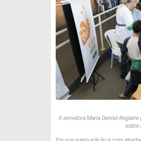
A servidora Maria Denise Regiane 
sobre 
Em sua quinta edição e com ativida