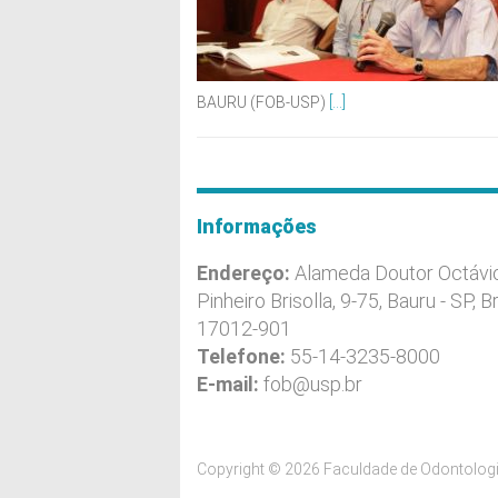
BAURU (FOB-USP)
[...]
Informações
Endereço:
Alameda Doutor Octávi
Pinheiro Brisolla, 9-75, Bauru - SP, Br
17012-901
Telefone:
55-14-3235-8000
E-mail:
fob@usp.br
Copyright © 2026 Faculdade de Odontologi