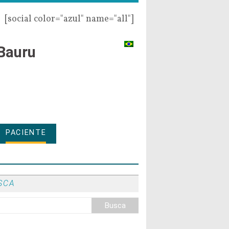
[social color="azul" name="all"]
Bauru
PACIENTE
SCA