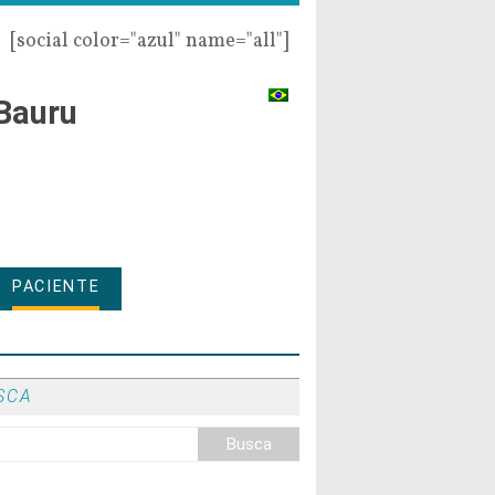
[social color="azul" name="all"]
Bauru
PACIENTE
SCA