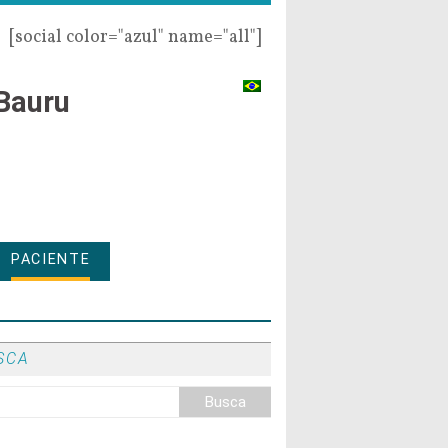
[social color="azul" name="all"]
Bauru
PACIENTE
SCA