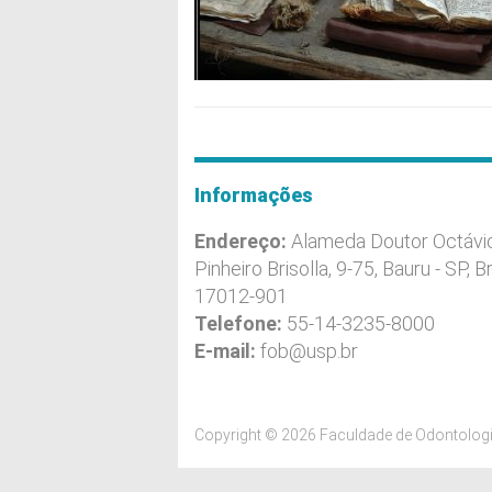
Informações
Endereço:
Alameda Doutor Octávi
Pinheiro Brisolla, 9-75, Bauru - SP, Br
17012-901
Telefone:
55-14-3235-8000
E-mail:
fob@usp.br
Copyright © 2026 Faculdade de Odontologi