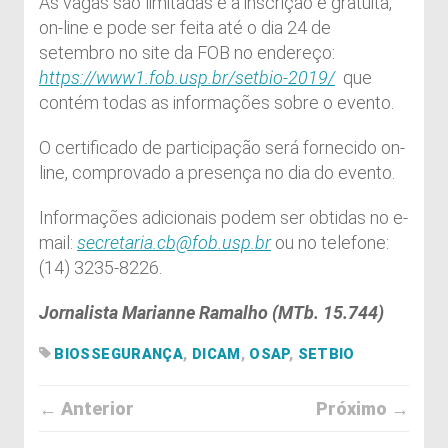
As vagas são limitadas e a inscrição é gratuita,
on-line e pode ser feita até o dia 24 de
setembro no site da FOB no endereço:
https://www1.fob.usp.br/setbio-2019/
que
contém todas as informações sobre o evento.
O certificado de participação será fornecido on-
line, comprovado a presença no dia do evento.
Informações adicionais podem ser obtidas no e-
mail:
secretaria.cb@fob.usp.br
ou no telefone:
(14) 3235-8226.
Jornalista Marianne Ramalho (MTb. 15.744)
BIOSSEGURANÇA
,
DICAM
,
OSAP
,
SETBIO
← Anterior
Próximo →