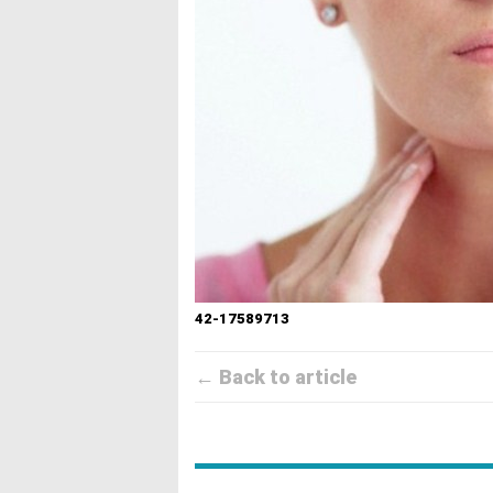
42-17589713
← Back to article