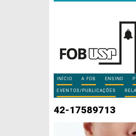
INÍCIO
A FOB
ENSINO
P
EVENTOS/PUBLICAÇÕES
REL
42-17589713