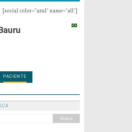
[social color="azul" name="all"]
Bauru
PACIENTE
SCA