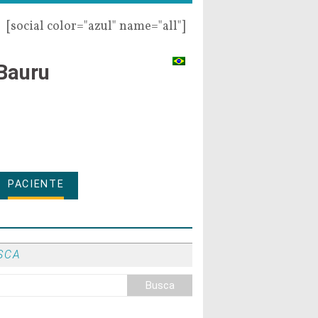
[social color="azul" name="all"]
Bauru
PACIENTE
SCA