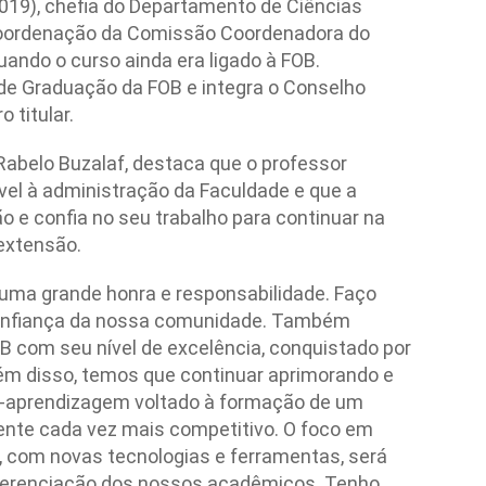
019), chefia do Departamento de Ciências
-coordenação da Comissão Coordenadora do
ando o curso ainda era ligado à FOB.
de Graduação da FOB e integra o Conselho
 titular.
 Rabelo Buzalaf, destaca que o professor
vel à administração da Faculdade e que a
o e confia no seu trabalho para continuar na
extensão.
 uma grande honra e responsabilidade. Faço
confiança da nossa comunidade. Também
B com seu nível de excelência, conquistado por
m disso, temos que continuar aprimorando e
o-aprendizagem voltado à formação de um
ente cada vez mais competitivo. O foco em
o, com novas tecnologias e ferramentas, será
ferenciação dos nossos acadêmicos. Tenho