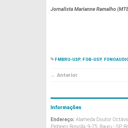
Jornalista Marianne Ramalho (MT
FMBRU-USP
,
FOB-USP
,
FONOAUDI
← Anterior
Informações
Endereço:
Alameda Doutor Octávi
Pinheiro Brisolla, 9-75, Bauru - SP, Br