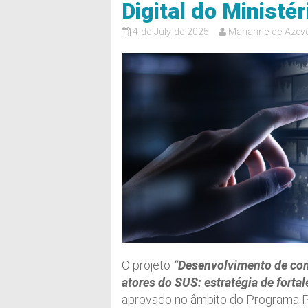
Digital do Ministé
4 de July de 2025
Marianne de Azev
O projeto
“Desenvolvimento de com
atores do SUS: estratégia de forta
aprovado no âmbito do Programa P