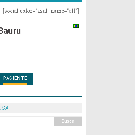
[social color="azul" name="all"]
Bauru
PACIENTE
SCA