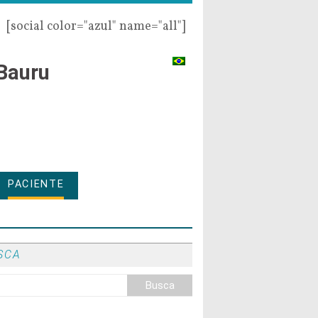
[social color="azul" name="all"]
Bauru
PACIENTE
SCA