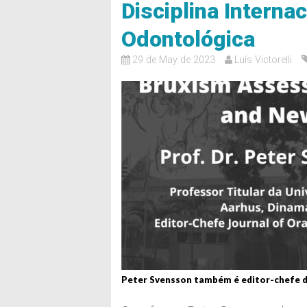
Disciplina Internac
Odontológica
29 de May de 2023
Luís Victorelli
Peter Svensson também é editor-chefe da 