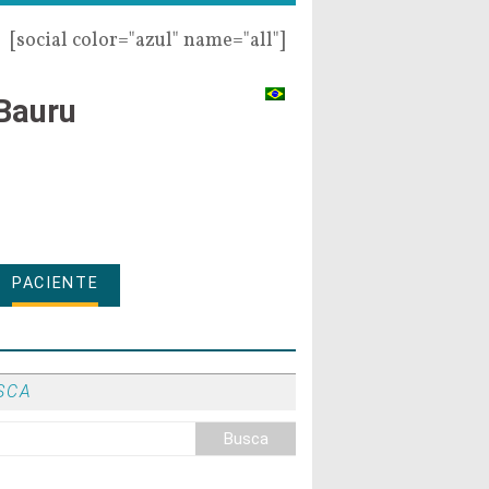
[social color="azul" name="all"]
Bauru
PACIENTE
SCA