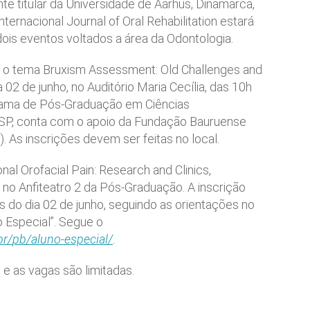
e titular da Universidade de Aarhus, Dinamarca,
internacional Journal of Oral Rehabilitation estará
dois eventos voltados a área da Odontologia.
re o tema Bruxism Assessment: Old Challenges and
02 de junho, no Auditório Maria Cecília, das 10h
grama de Pós-Graduação em Ciências
SP, conta com o apoio da Fundação Bauruense
 As inscrições devem ser feitas no local.
onal Orofacial Pain: Research and Clinics,
 no Anfiteatro 2 da Pós-Graduação. A inscrição
as do dia 02 de junho, seguindo as orientações no
 Especial”. Segue o
br/
pb
/aluno-especial/
.
 e as vagas são limitadas.