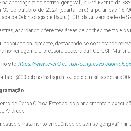
de na abordagem do sorriso gengival”, o Pré-Evento do 3
30 de outubro de 2024 (quarta-feira) a partir das 18h30, 
ldade de Odontologia de Bauru (FOB) da Universidade de S
estras, abordando diferentes áreas de conhecimento e os m
u acontece anualmente, destacando-se com grande relev
stará homenagem à professora doutora da FOB-USP, Mariana
 no site:
https://www.even3.com.br/congresso-odontologi
ontato: @38cob no Instagram ou pelo e-mail secretaria.3
ção
ento de Coroa Clínica Estética: do planejamento à execuçã
que Andrade.
nóstico e tratamento ortodôntico do sorriso gengival” min