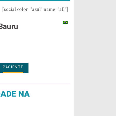
[social color="azul" name="all"]
Bauru
PACIENTE
DADE NA