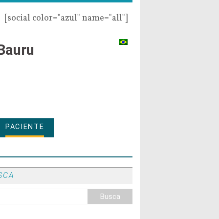
[social color="azul" name="all"]
Bauru
PACIENTE
SCA