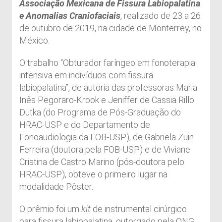
Associação Mexicana de Fissura Labiopalatina
e Anomalias Craniofaciais
, realizado de 23 a 26
de outubro de 2019, na cidade de Monterrey, no
México.
O trabalho “Obturador faríngeo em fonoterapia
intensiva em indivíduos com fissura
labiopalatina”, de autoria das professoras Maria
Inês Pegoraro-Krook e Jeniffer de Cassia Rillo
Dutka (do Programa de Pós-Graduação do
HRAC-USP e do Departamento de
Fonoaudiologia da FOB-USP), de Gabriela Zuin
Ferreira (doutora pela FOB-USP) e de Viviane
Cristina de Castro Marino (pós-doutora pelo
HRAC-USP), obteve o primeiro lugar na
modalidade Pôster.
O prêmio foi um
kit
de instrumental cirúrgico
para fissura labiopalatina, outorgado pela ONG