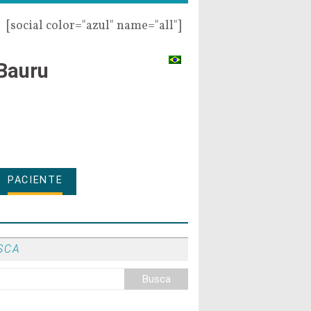
[social color="azul" name="all"]
Bauru
PACIENTE
SCA