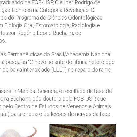
s-graduando da FOB-USP, Cleuber Rodrigo de
ção Honrosa na Categoria Revelação. O
ndo do Programa de Ciências Odontológicas
 Biologia Oral, Estomatologia, Radiologia e
rofessor Rogério Leone Buchaim, do
as.
ias Farmacêuticas do Brasil/Academia Nacional
 à pesquisa “O novo selante de fibrina heterólogo
 de baixa intensidade (LLLT) no reparo do ramo
asers in Medical Science, é resultado da tese de
ieira Buchaim, pós-doutora pela FOB-USP, que
zido pelo Centro de Estudos de Venenos e Animais
u) para o reparo de lesões de nervos da face.