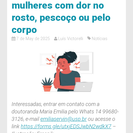
mulheres com dor no
rosto, pescoço ou pelo
corpo
7 de May de 2025
Luís Victorelli
Notícias
Interessadas, entrar em contato com a
doutoranda Maria Emilia pelo Whats 14 99680-
3126, e-mail
emiliaservin@usp.br
ou acesse o
link
https://forms.gle/utxjEDSJwbN2wdkX7
–