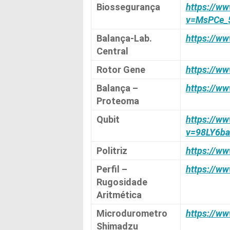
Biossegurança
https://w
v=MsPCe_
Balança-Lab.
https://w
Central
Rotor Gene
https://w
Balança –
https://w
Proteoma
Qubit
https://w
v=98LY6b
Politriz
https://w
Perfil –
https://w
Rugosidade
Aritmética
Microdurometro
https://ww
Shimadzu