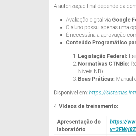
A autorização final depende da c
Avaliação digital via
Google F
O aluno possui apenas uma opo
É necessária a aprovação com
Conteúdo Programático par
Legislação Federal:
Lei
Normativas CTNBio:
Re
Níveis NB).
Boas Práticas:
Manual d
Disponível em:
https://sistemas.int
4.
Vídeos de treinamento:
Apresentação do
https://w
laboratório
v=3FWrj8