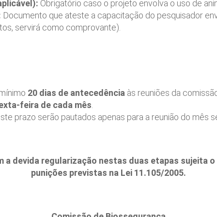
plicável):
Obrigatório caso o projeto envolva o uso de ani
:
Documento que ateste a capacitação do pesquisador envol
tos, servirá como comprovante).
 mínimo
20 dias de antecedência
às reuniões da comissã
sexta-feira de cada mês
.
te prazo serão pautados apenas para a reunião do mês se
a devida regularização nestas duas etapas sujeita o
punições previstas na Lei 11.105/2005.
Comissão de Biossegurança