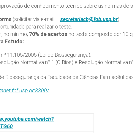
omprovação de conhecimento técnico sobre as normas de 
orms
(solicitar via e-mail –
secretariacb@fob.usp.br
)
rtunidade para realizar o teste.
, no mínimo,
70% de acertos
no teste composto por 10 qu
a Estudo:
 nº 11.105/2005 (Lei de Biossegurança).
solução Normativa nº 1 (CIBios) e Resolução Normativa nº 
e Biossegurança da Faculdade de Ciências Farmacêutica
ranet.fcf.usp.br:8300/
ww.youtube.com/watch?
ZTG60