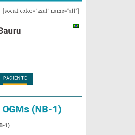
[social color="azul" name="all"]
Bauru
PACIENTE
 OGMs (NB-1)
B-1)