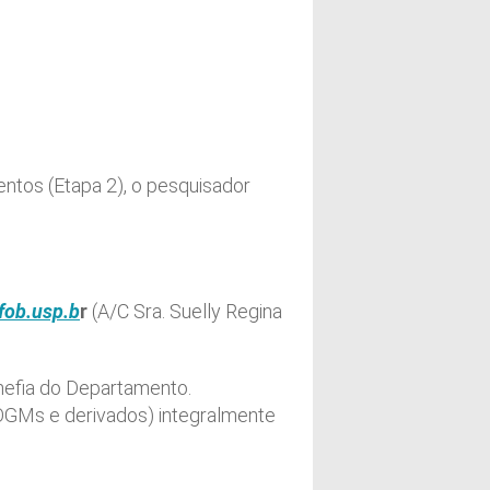
ntos (Etapa 2), o pesquisador
fob.usp.b
r
(A/C Sra. Suelly Regina
hefia do Departamento.
OGMs e derivados) integralmente